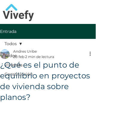
Entrada
Todos
Andres Uribe
Todos
20 feb
2 min de lectura
¿Qué es el punto de
Vivienda
equilibrio en proyectos
Construcción
de vivienda sobre
planos?