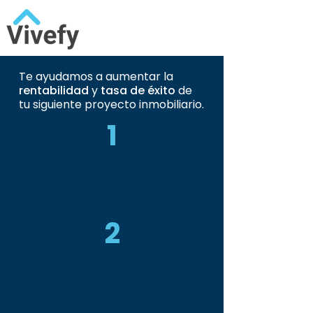
Te ayudamos a aumentar la
rentabilidad
y
tasa de éxito
de
tu siguiente proyecto inmobiliario.
1
Estudios de mercado
inmobiliario
2
Marketing digital
inmobiliario