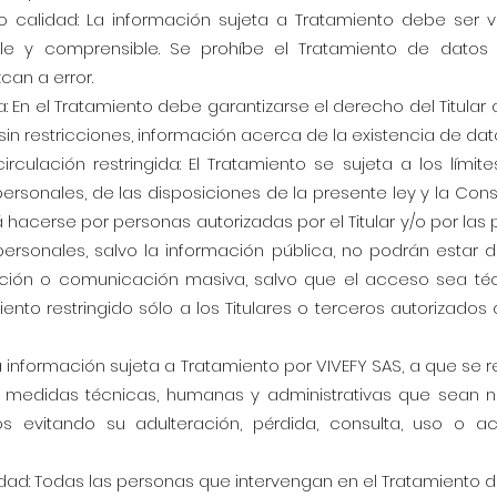
o calidad: La información sujeta a Tratamiento debe ser v
le y comprensible. Se prohíbe el Tratamiento de datos p
can a error.
a: En el Tratamiento debe garantizarse el derecho del Titular
in restricciones, información acerca de la existencia de dat
rculación restringida: El Tratamiento se sujeta a los límit
ersonales, de las disposiciones de la presente ley y la Const
 hacerse por personas autorizadas por el Titular y/o por las 
personales, salvo la información pública, no podrán estar d
ación o comunicación masiva, salvo que el acceso sea té
ento restringido sólo a los Titulares o terceros autorizado
a información sujeta a Tratamiento por VIVEFY SAS, a que se re
 medidas técnicas, humanas y administrativas que sean n
ros evitando su adulteración, pérdida, consulta, uso o 
lidad: Todas las personas que intervengan en el Tratamiento