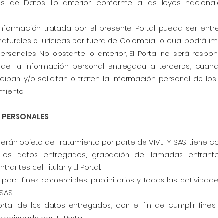
s de Datos. Lo anterior, conforme a las leyes nacionale
 información tratada por el presente Portal pueda ser entr
turales o jurídicas por fuera de Colombia, lo cual podrá im
ersonales. No obstante lo anterior, El Portal no será respo
de la información personal entregada a terceros, cuan
iban y/o solicitan o traten la información personal de los 
miento.
S PERSONALES
erán objeto de Tratamiento por parte de VIVEFY SAS, tiene co
los datos entregados, grabación de llamadas entrantes
rantes del Titular y El Portal.
para fines comerciales, publicitarios y todas las actividad
SAS.
ortal de los datos entregados, con el fin de cumplir fines
elacionada con El Portal.