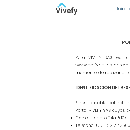
Inicio
POL
Para VIVEFY SAS, es f
www.vivefy.co
los derecho
momento de realizar el re
IDENTIFICACIÓN DEL RE
El responsable del trata
Portal VIVEFY SAS cuyos da
Domicilio: calle 114a #19a
Teléfono: +57 - 321214350