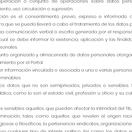
 operación o conjunto de operaciones sobre datos pers
nto, uso circulación o supresión.
zación es el consentimiento previo, expreso e informado d
a que se pueda llevará a cabo el tratamiento de los datos 
una comunicación verbal o escrita generada por el respons
al se debe informar la existencia, aplicación y las finalid
sonales.
junto organizado y almacenado de datos personales otorgad
miento por el Portal.
ier información vinculada o asociada a una o varias person
rminables.
los datos que no son semiprivados, privados o sensibles
lica, como lo son el estado civil, profesión u oficio y su 
s sensibles aquellos que pueden afectar la intimidad del Tit
minación, tales como aquellos que revelen el origen racia
ligiosas o filosóficas, la pertenencia sindicatos, organizacio
ualquier tipo de interés político. Así como los datos rel