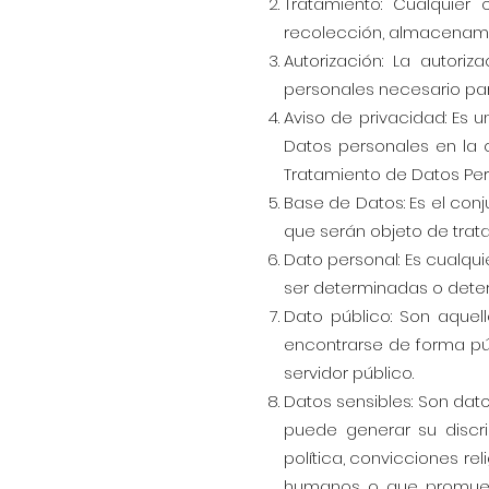
Tratamiento: Cualquier
recolección, almacenamie
Autorización: La autori
personales necesario par
Aviso de privacidad: Es 
Datos personales en la cu
Tratamiento de Datos Per
Base de Datos: Es el con
que serán objeto de trata
Dato personal: Es cualqu
ser determinadas o dete
Dato público: Son aquel
encontrarse de forma púb
servidor público.
Datos sensibles: Son dato
puede generar su discri
política, convicciones re
humanos o que promueva c