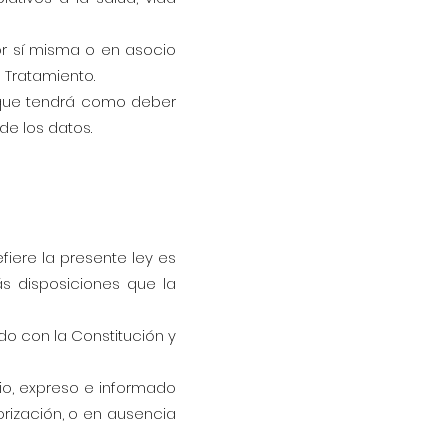
por sí misma o en asocio
l Tratamiento.
a que tendrá como deber
de los datos.
fiere la presente ley es
s disposiciones que la
do con la Constitución y
vio, expreso e informado
orización, o en ausencia