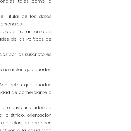
onales, tales como la
el Titular de los datos
personales.
able del Tratamiento de
ades de las Políticas de
os por los suscriptores
as naturales que pueden
. Son datos que pueden
calidad de comerciante o
ular o cuyo uso indebido
l o étnico, orientación
nes sociales, de derechos
ativos a la salud, vida