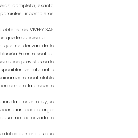
eraz, completa, exacta,
arciales, incompletos,
 a obtener de VIVEFY SAS,
os que le conciernan.
es que se derivan de la
itución. En este sentido,
personas previstas en la
isponibles en Internet u
cnicamente controlable
s conforme a la presente
fiere la presente ley, se
ecesarias para otorgar
acceso no autorizado o
 de datos personales que