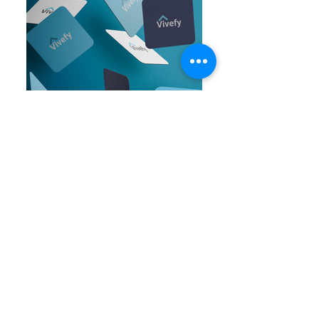
Ubicación
Cra. 20 A #2, Chinchiná, Caldas,
Colombia