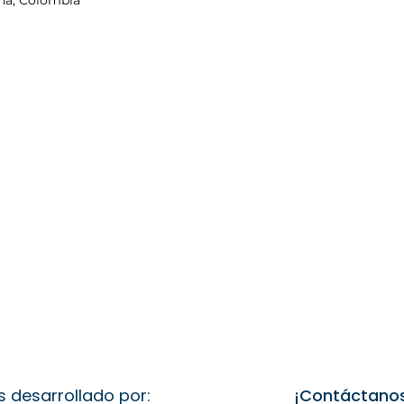
na, Colombia
s desarrollado por:
¡Contáctano