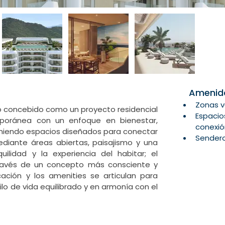
Amenid
Zonas v
io concebido como un proyecto residencial 
Espacio
poránea con un enfoque en bienestar, 
conexió
oniendo espacios diseñados para conectar 
Sender
iante áreas abiertas, paisajismo y una 
quilidad y la experiencia del habitar; el 
Show More
ravés de un concepto más consciente y 
cación y los amenities se articulan para 
ilo de vida equilibrado y en armonía con el 