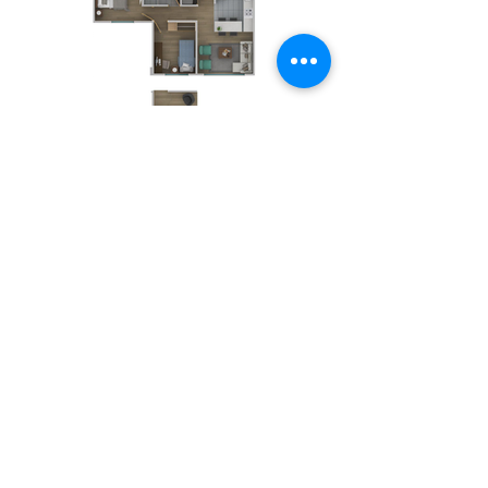
Ubicación
Bogota-Guatavita, Chapinero, Bogotá,
La Calera, Cundinamarca, Colombia